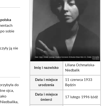
sApp
LinkedIn
Email
a
polska
amentach
 po sobie
czyły ją nie
Liliana Ochmańska-
Imię i nazwisko
Niedbalik
Data i miejsce
11 czerwca 1933
przybyła do
urodzenia
Będzin
tne ojca,
Data i miejsce
jako
17 lutego 1996 Łódź
śmierci
 Niedbalika,