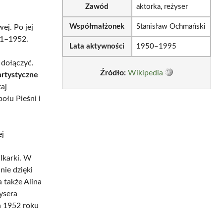
Zawód
aktorka, reżyser
Współmałżonek
Stanisław Ochmański
ej. Po jej
51–1952.
Lata aktywności
1950–1995
 dołączyć.
Źródło:
Wikipedia
artystyczne
aj
połu Pieśni i
ej
alkarki. W
nie dzięki
a także Alina
ysera
a 1952 roku