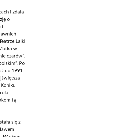
ach i zdała
zję o
ed
prawnień
eatrze Lalki
k Matka w
nie czarów”,
polskim”. Po
 aż do 1991
ajświętsza
„Koniku
rola
nakomitą
tała się z
isławem
h.
W ciągu