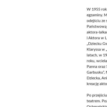
W 1955 roku
egzaminy. M
odejściu ze
Państwową K
aktora-lalk
i Aktora w L
„Dziecku Gwi
Klaryssa w 
latach, w 19
roku, wciela
Panna oraz 
Garbusku”, 
Dziecka, Ani
kreację akto
Po przejściu
teatrem. Po
Ochmańskim,