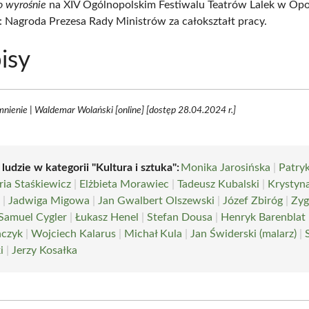
o wyrośnie
na XIV Ogólnopolskim Festiwalu Teatrów Lalek w Opo
 Nagroda Prezesa Rady Ministrów za całokształt pracy.
isy
ienie | Waldemar Wolański [online] [dostęp 28.04.2024 r.]
 ludzie w kategorii "Kultura i sztuka":
Monika Jarosińska
|
Patry
ia Staśkiewicz
|
Elżbieta Morawiec
|
Tadeusz Kubalski
|
Krystyn
a
|
Jadwiga Migowa
|
Jan Gwalbert Olszewski
|
Józef Zbiróg
|
Zy
Samuel Cygler
|
Łukasz Henel
|
Stefan Dousa
|
Henryk Barenblat
czyk
|
Wojciech Kalarus
|
Michał Kula
|
Jan Świderski (malarz)
|
i
|
Jerzy Kosałka