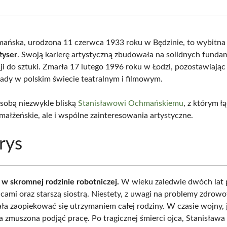
Facebook
X
Pinterest
What
(Twitter)
mańska, urodzona 11 czerwca 1933 roku w Będzinie, to wybitn
żyser
. Swoją karierę artystyczną zbudowała na solidnych fund
sji do sztuki. Zmarła 17 lutego 1996 roku w Łodzi, pozostawiając
ślady w polskim świecie teatralnym i filmowym.
osobą niezwykle bliską
Stanisławowi Ochmańskiemu
, z którym łą
małżeńskie, ale i wspólne zainteresowania artystyczne.
rys
ę w skromnej rodzinie robotniczej.
W wieku zaledwie dwóch lat 
icami oraz starszą siostrą. Niestety, z uwagi na problemy zdrowo
ła zaopiekować się utrzymaniem całej rodziny. W czasie wojny, 
a zmuszona podjąć pracę. Po tragicznej śmierci ojca, Stanisława