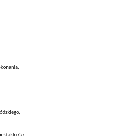
okonania,
ódzkiego,
spektaklu
Co