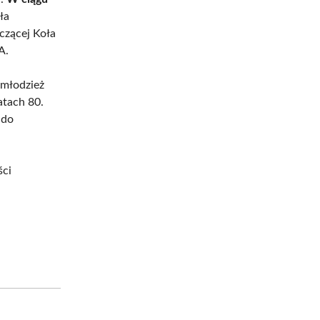
ła
czącej Koła
A.
 młodzież
latach 80.
 do
ści