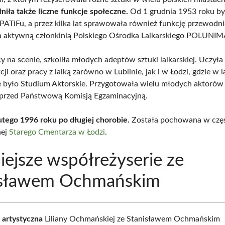
łniła także liczne funkcje społeczne.
Od 1 grudnia 1953 roku by
SPATiFu, a przez kilka lat sprawowała również funkcję przewodni
 aktywną członkinią Polskiego Ośrodka Lalkarskiego POLUNIM
y na scenie, szkoliła młodych adeptów sztuki lalkarskiej. Uczyła
cji oraz pracy z lalką zarówno w Lublinie, jak i w Łodzi, gdzie w 
było Studium Aktorskie. Przygotowała wielu młodych aktorów
przed Państwową Komisją Egzaminacyjną.
utego 1996 roku po długiej chorobie.
Została pochowana w czę
nej
Starego Cmentarza w Łodzi
.
ejsze współreżyserie ze
isławem Ochmańskim
 artystyczna
Liliany Ochmańskiej ze Stanisławem Ochmańskim