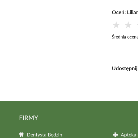
Oceń: Lili
★
★
Średnia ocena
Udostępnij
FIRMY
Dentysta Będzin
Apteka 