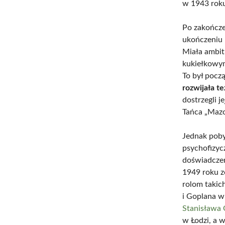
w 1943 roku,
Po zakończe
ukończeniu 
Miała ambit
kukiełkowym
To był pocz
rozwijała t
dostrzegli j
Tańca „Maz
Jednak poby
psychofizyc
doświadczeni
1949 roku z
rolom takich
i Goplana w
Stanisława
w Łodzi, a 