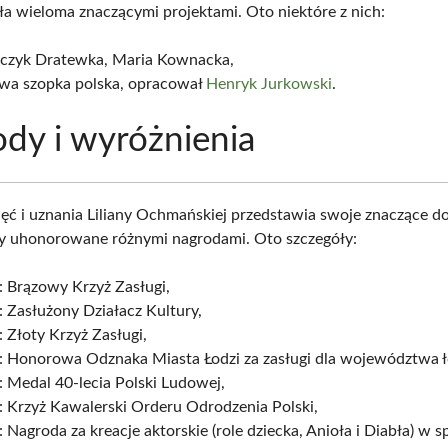
 wieloma znaczącymi projektami. Oto niektóre z nich:
czyk Dratewka, Maria Kownacka,
wa szopka polska, opracował
Henryk Jurkowski
.
dy i wyróżnienia
nięć i uznania Liliany Ochmańskiej przedstawia swoje znaczące d
ły uhonorowane różnymi nagrodami. Oto szczegóły:
: Brązowy Krzyż Zasługi,
 Zasłużony Działacz Kultury,
 Złoty Krzyż Zasługi,
: Honorowa Odznaka Miasta Łodzi za zasługi dla województwa ł
 Medal 40-lecia Polski Ludowej,
: Krzyż Kawalerski Orderu Odrodzenia Polski,
 Nagroda za kreacje aktorskie (role dziecka, Anioła i Diabła) w 