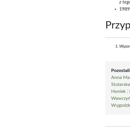
z teg
1989:
Przyp
Wspomn
Pozostali
Anna Mar
Stolarsk
Honiek
|
Wawrzyń
Wygodzk