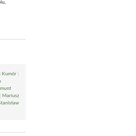
lu,
k Kumór
|
a
gmunt
|
Mariusz
Stanisław