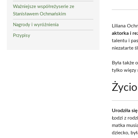
Ważniejsze współreżyserie ze
Stanisławem Ochmańskim
Nagrody i wyróżnienia
Liliana Och
aktorka i re
Przypisy
talentu i pa
niezatarte 
Była także 
tylko więzy 
Życio
Urodziła si
Łodzi z rodz
matka musia
dziecko, był