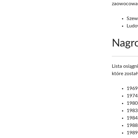
zaowocowała
Szew
Ludo
Nagro
Lista osiąg
które zosta
1969
1974:
1980:
1983
1984:
1988
1989: