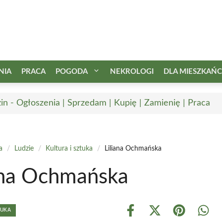
NIA
PRACA
POGODA
NEKROLOGI
DLA MIESZKAŃ
in - Ogłoszenia | Sprzedam | Kupię | Zamienię | Praca
a
/
Ludzie
/
Kultura i sztuka
/
Liliana Ochmańska
ana Ochmańska
TUKA
Share
Share
Share
Shar
on
on
on
on