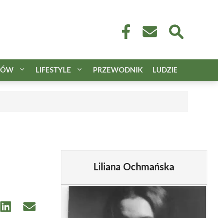
CÓW
LIFESTYLE
PRZEWODNIK
LUDZIE
Liliana Ochmańska
e
Share
Share
on
on