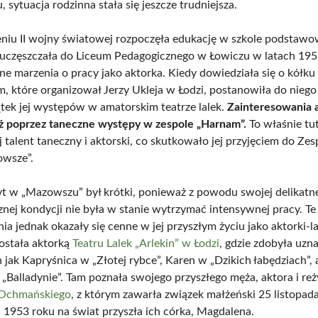
 sytuacja rodzinna stała się jeszcze trudniejsza.
niu II wojny światowej rozpoczęła edukację w szkole podstawow
uczęszczała do Liceum Pedagogicznego w Łowiczu w latach 19
ne marzenia o pracy jako aktorka. Kiedy dowiedziała się o kółku
, które organizował Jerzy Ukleja w Łodzi, postanowiła do niego
ątek jej występów w amatorskim teatrze lalek.
Zainteresowania 
eż poprzez taneczne występy w zespole „Harnam”.
To właśnie tut
ej talent taneczny i aktorski, co skutkowało jej przyjęciem do Zes
owsze”.
t w „Mazowszu” był krótki, ponieważ z powodu swojej delikatn
znej kondycji nie była w stanie wytrzymać intensywnej pracy. Te
a jednak okazały się cenne w jej przyszłym życiu jako aktorki-l
ostała aktorką
Teatru Lalek „Arlekin” w Łodzi
, gdzie zdobyła uzna
 jak Kapryśnica w „Złotej rybce”, Karen w „Dzikich łabędziach”, 
 „Balladynie”. Tam poznała swojego przyszłego męża, aktora i reż
 Ochmańskiego
, z którym zawarła związek małżeński 25 listopad
w 1953 roku na świat przyszła ich córka, Magdalena.