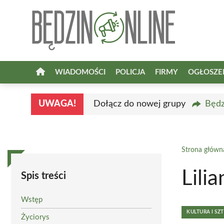
Przejdź
do
treści
WIADOMOŚCI
POLICJA
FIRMY
OGŁOSZE
UWAGA!
Dołącz do nowej grupy
Będz
Strona główn
Lili
Spis treści
Wstęp
KULTURA I SZ
Życiorys