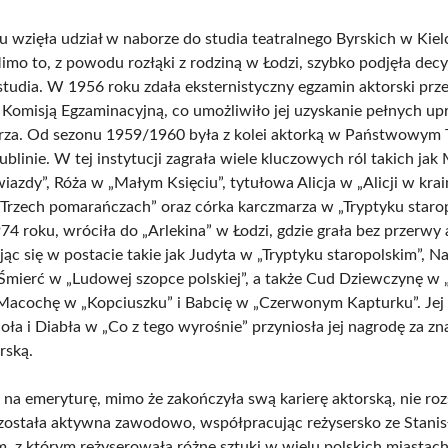
 wzięła udział w naborze do studia teatralnego Byrskich w Kielc
imo to, z powodu rozłąki z rodziną w Łodzi, szybko podjęła decy
 studia. W 1956 roku zdała eksternistyczny egzamin aktorski prz
omisją Egzaminacyjną, co umożliwiło jej uzyskanie pełnych u
arza. Od sezonu 1959/1960 była z kolei aktorką w Państwowym T
ublinie. W tej instytucji zagrała wiele kluczowych ról takich ja
azdy”, Róża w „Małym Księciu”, tytułowa Alicja w „Alicji w krai
„Trzech pomarańczach” oraz córka karczmarza w „Tryptyku staro
74 roku, wróciła do „Arlekina” w Łodzi, gdzie grała bez przerwy
jąc się w postacie takie jak Judyta w „Tryptyku staropolskim”, N
Śmierć w „Ludowej szopce polskiej”, a także Cud Dziewczynę w 
Macochę w „Kopciuszku” i Babcię w „Czerwonym Kapturku”. Jej 
oła i Diabła w „Co z tego wyrośnie” przyniosła jej nagrodę za z
rską.
 na emeryturę, mimo że zakończyła swą karierę aktorską, nie rozs
została aktywna zawodowo, współpracując reżysersko ze Stan
 z którym reżyserowała różne sztuki w wielu polskich miastac