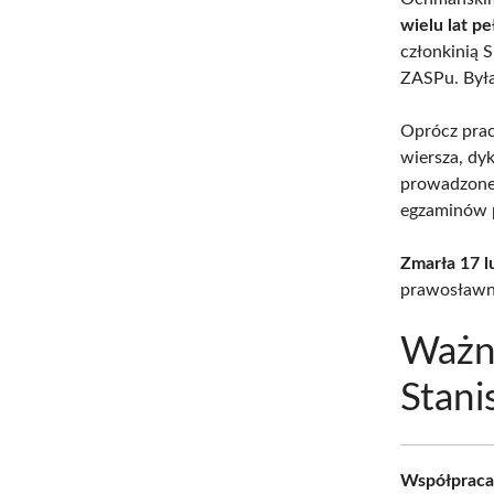
wielu lat pe
członkinią 
ZASPu. Była
Oprócz prac
wiersza, dyk
prowadzone 
egzaminów 
Zmarła 17 l
prawosław
Ważni
Stan
Współpraca