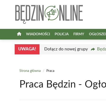
Przejdź
do
treści
WIADOMOŚCI
POLICJA
FIRMY
OGŁOSZE
UWAGA!
Dołącz do nowej grupy
Będz
Strona główna
/
Praca
Praca Będzin - Ogł