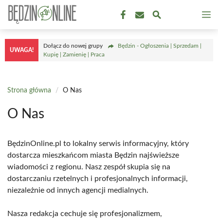
Przejdź
M
do
treści
Dołącz do nowej grupy
Będzin - Ogłoszenia | Sprzedam |
UWAGA!
Kupię | Zamienię | Praca
Strona główna
/
O Nas
O Nas
BędzinOnline.pl to lokalny serwis informacyjny, który
dostarcza mieszkańcom miasta Będzin najświeższe
wiadomości z regionu. Nasz zespół skupia się na
dostarczaniu rzetelnych i profesjonalnych informacji,
niezależnie od innych agencji medialnych.
Nasza redakcja cechuje się profesjonalizmem,