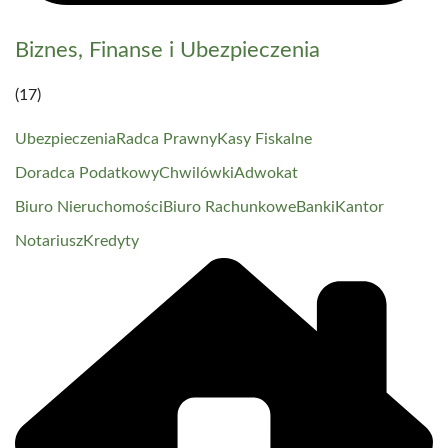
Biznes, Finanse i Ubezpieczenia
(17)
Ubezpieczenia
Radca Prawny
Kasy Fiskalne
Doradca Podatkowy
Chwilówki
Adwokat
Biuro Nieruchomości
Biuro Rachunkowe
Banki
Kantor
Notariusz
Kredyty