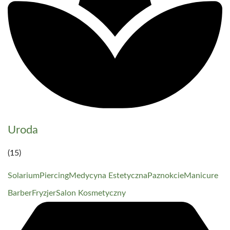
Uroda
(15)
Solarium
Piercing
Medycyna Estetyczna
Paznokcie
Manicure
Barber
Fryzjer
Salon Kosmetyczny