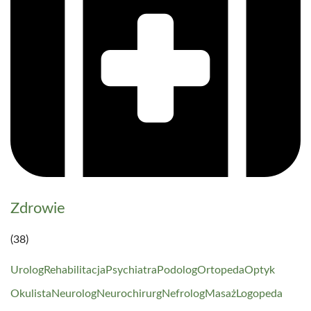
Zdrowie
(38)
Urolog
Rehabilitacja
Psychiatra
Podolog
Ortopeda
Optyk
Okulista
Neurolog
Neurochirurg
Nefrolog
Masaż
Logopeda