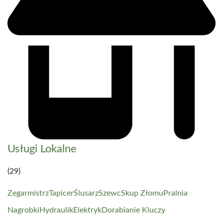
Usługi Lokalne
(29)
Zegarmistrz
Tapicer
Ślusarz
Szewc
Skup Złomu
Pralnia
Nagrobki
Hydraulik
Elektryk
Dorabianie Kluczy