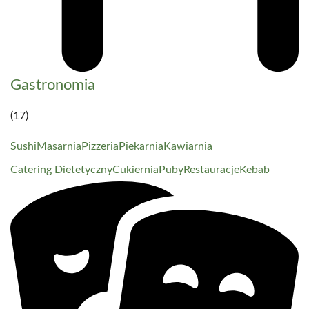
Gastronomia
(17)
Sushi
Masarnia
Pizzeria
Piekarnia
Kawiarnia
Catering Dietetyczny
Cukiernia
Puby
Restauracje
Kebab