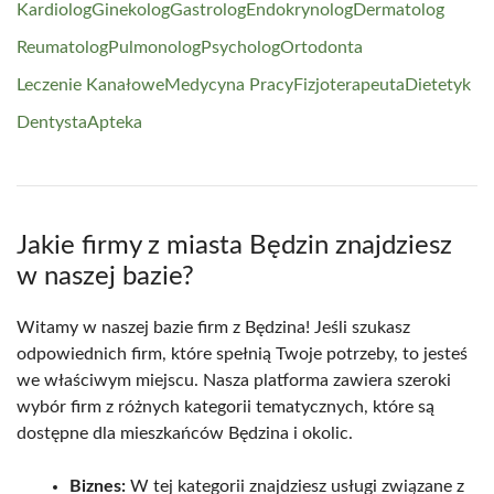
Kardiolog
Ginekolog
Gastrolog
Endokrynolog
Dermatolog
Reumatolog
Pulmonolog
Psycholog
Ortodonta
Leczenie Kanałowe
Medycyna Pracy
Fizjoterapeuta
Dietetyk
Dentysta
Apteka
Jakie firmy z miasta Będzin znajdziesz
w naszej bazie?
Witamy w naszej bazie firm z Będzina! Jeśli szukasz
odpowiednich firm, które spełnią Twoje potrzeby, to jesteś
we właściwym miejscu. Nasza platforma zawiera szeroki
wybór firm z różnych kategorii tematycznych, które są
dostępne dla mieszkańców Będzina i okolic.
Biznes:
W tej kategorii znajdziesz usługi związane z