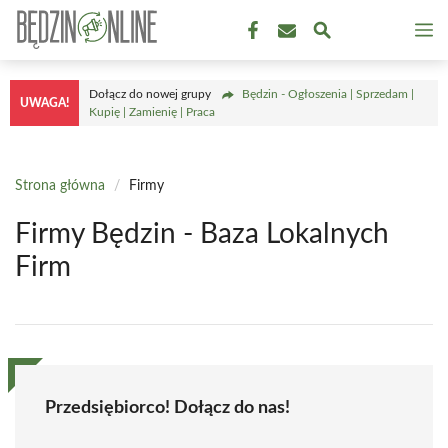
Przejdź
M
do
treści
Dołącz do nowej grupy
Będzin - Ogłoszenia | Sprzedam |
UWAGA!
Kupię | Zamienię | Praca
Strona główna
/
Firmy
Firmy Będzin - Baza Lokalnych
Firm
Przedsiębiorco! Dołącz do nas!