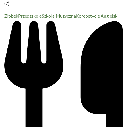
(7)
Żłobek
Przedszkole
Szkoła Muzyczna
Korepetycje Angielski