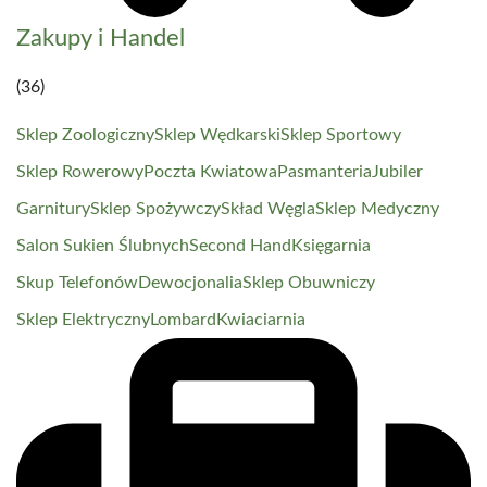
Zakupy i Handel
(36)
Sklep Zoologiczny
Sklep Wędkarski
Sklep Sportowy
Sklep Rowerowy
Poczta Kwiatowa
Pasmanteria
Jubiler
Garnitury
Sklep Spożywczy
Skład Węgla
Sklep Medyczny
Salon Sukien Ślubnych
Second Hand
Księgarnia
Skup Telefonów
Dewocjonalia
Sklep Obuwniczy
Sklep Elektryczny
Lombard
Kwiaciarnia