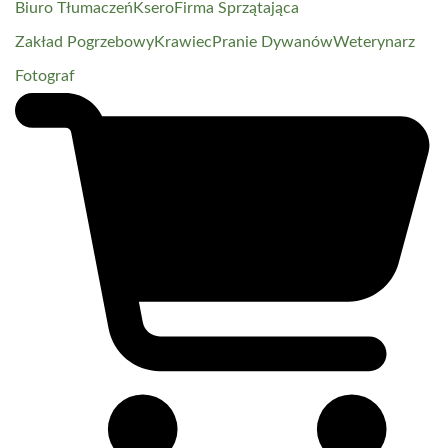
Biuro Tłumaczeń
Ksero
Firma Sprzątająca
Zakład Pogrzebowy
Krawiec
Pranie Dywanów
Weterynarz
Fotograf