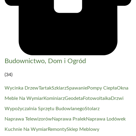
Budownictwo, Dom i Ogród
(34)
Wycinka Drzew
Tartak
Szklarz
Spawanie
Pompy Ciepła
Okna
Meble Na Wymiar
Kominiarz
Geodeta
Fotowoltaika
Drzwi
Wypożyczalnia Sprzętu Budowlanego
Stolarz
Naprawa Telewizorów
Naprawa Pralek
Naprawa Lodówek
Kuchnie Na Wymiar
Remonty
Sklep Meblowy