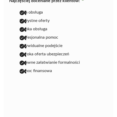
Najczęściej doceniane przez klientów:
miła obsługa
korzystne oferty
szybka obsługa
profesjonalna pomoc
indywidualne podejście
szeroka oferta ubezpieczeń
sprawne załatwianie formalności
pomoc finansowa