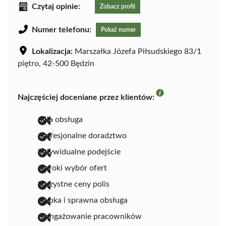
Czytaj opinie:
Zobacz profil
Numer telefonu:
Pokaż numer
Lokalizacja:
Marszałka Józefa Piłsudskiego 83/1
piętro, 42-500 Będzin
Najczęściej doceniane przez klientów:
miła obsługa
profesjonalne doradztwo
indywidualne podejście
szeroki wybór ofert
korzystne ceny polis
szybka i sprawna obsługa
zaangażowanie pracowników