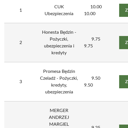
CUK
10.00
1
Z
Ubezpieczenia
10.00
Honesta Będzin -
Pożyczki,
9.75
2
Z
ubezpieczenia i
9.75
kredyty
Promesa Będzin
Czeladź - Pożyczki,
9.50
3
Z
kredyty,
9.50
ubezpieczenia
MERGER
ANDRZEJ
MARGIEL
9.25