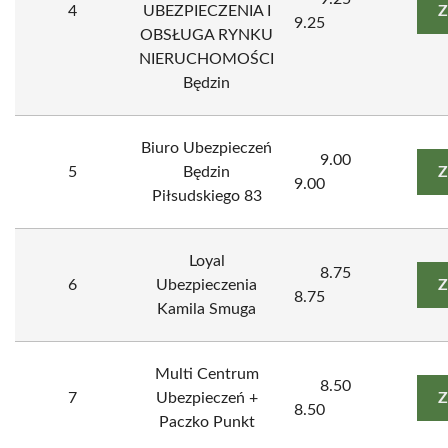
4
UBEZPIECZENIA I
Z
9.25
OBSŁUGA RYNKU
NIERUCHOMOŚCI
Będzin
Biuro Ubezpieczeń
9.00
5
Będzin
Z
9.00
Piłsudskiego 83
Loyal
8.75
6
Ubezpieczenia
Z
8.75
Kamila Smuga
Multi Centrum
8.50
7
Ubezpieczeń +
Z
8.50
Paczko Punkt