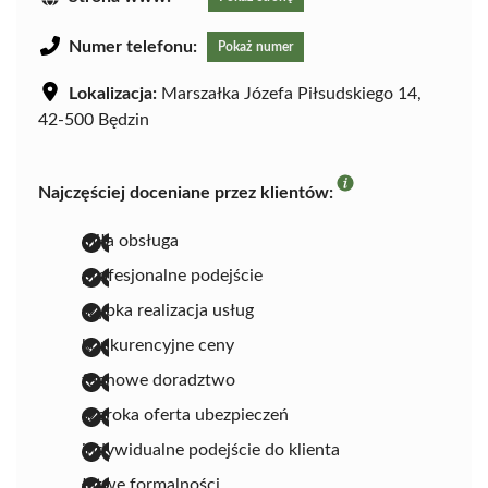
Numer telefonu:
Pokaż numer
Lokalizacja:
Marszałka Józefa Piłsudskiego 14,
42-500 Będzin
Najczęściej doceniane przez klientów:
miła obsługa
profesjonalne podejście
szybka realizacja usług
konkurencyjne ceny
fachowe doradztwo
szeroka oferta ubezpieczeń
indywidualne podejście do klienta
łatwe formalności