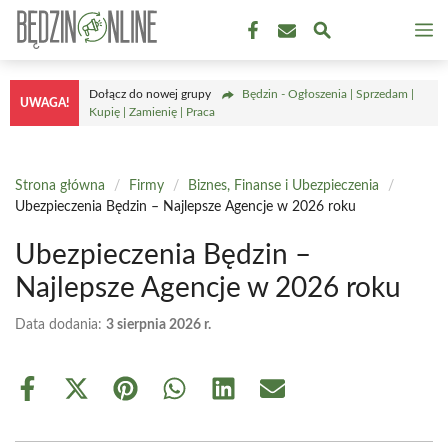
Przejdź
M
do
treści
Dołącz do nowej grupy
Będzin - Ogłoszenia | Sprzedam |
UWAGA!
Kupię | Zamienię | Praca
Strona główna
/
Firmy
/
Biznes, Finanse i Ubezpieczenia
/
Ubezpieczenia Będzin – Najlepsze Agencje w 2026 roku
Ubezpieczenia Będzin –
Najlepsze Agencje w 2026 roku
Data dodania:
3 sierpnia 2026 r.
Share
Share
Share
Share
Share
Share
on
on
on
on
on
on
Facebook
X
Pinterest
WhatsApp
LinkedIn
Email
(Twitter)