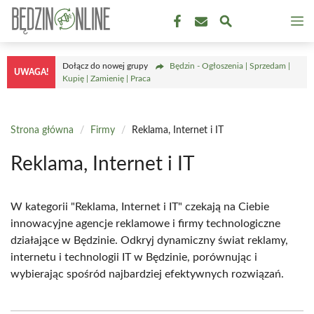
Przejdź
M
do
treści
Dołącz do nowej grupy
Będzin - Ogłoszenia | Sprzedam |
UWAGA!
Kupię | Zamienię | Praca
Strona główna
/
Firmy
/
Reklama, Internet i IT
Reklama, Internet i IT
W kategorii "Reklama, Internet i IT" czekają na Ciebie
innowacyjne agencje reklamowe i firmy technologiczne
działające w Będzinie. Odkryj dynamiczny świat reklamy,
internetu i technologii IT w Będzinie, porównując i
wybierając spośród najbardziej efektywnych rozwiązań.