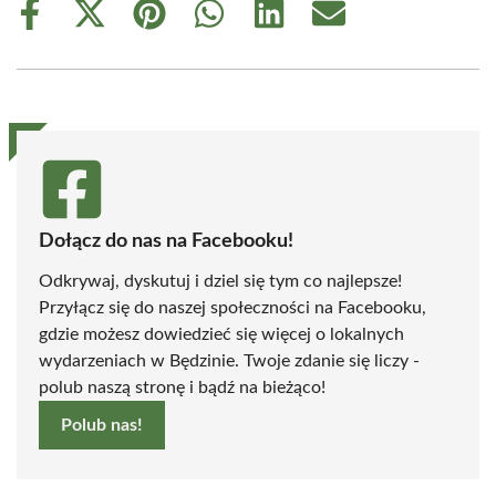
Share
Share
Share
Share
Share
Share
on
on
on
on
on
on
Facebook
X
Pinterest
WhatsApp
LinkedIn
Email
(Twitter)
Dołącz do nas na Facebooku!
Odkrywaj, dyskutuj i dziel się tym co najlepsze!
Przyłącz się do naszej społeczności na Facebooku,
gdzie możesz dowiedzieć się więcej o lokalnych
wydarzeniach w Będzinie. Twoje zdanie się liczy -
polub naszą stronę i bądź na bieżąco!
Polub nas!