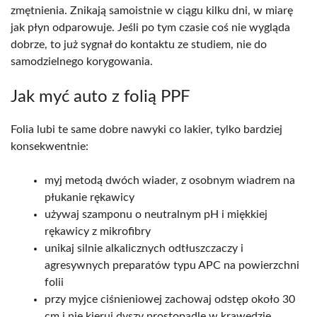
zmętnienia. Znikają samoistnie w ciągu kilku dni, w miarę
jak płyn odparowuje. Jeśli po tym czasie coś nie wygląda
dobrze, to już sygnał do kontaktu ze studiem, nie do
samodzielnego korygowania.
Jak myć auto z folią PPF
Folia lubi te same dobre nawyki co lakier, tylko bardziej
konsekwentnie:
myj metodą dwóch wiader, z osobnym wiadrem na
płukanie rękawicy
używaj szamponu o neutralnym pH i miękkiej
rękawicy z mikrofibry
unikaj silnie alkalicznych odtłuszczaczy i
agresywnych preparatów typu APC na powierzchni
folii
przy myjce ciśnieniowej zachowaj odstęp około 30
cm i nie kieruj dyszy prostopadle w krawędzie