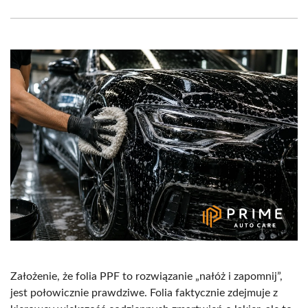
Facebook
X
Pinterest
WhatsApp
LinkedIn
Email
(Twitter)
Założenie, że folia PPF to rozwiązanie „nałóż i zapomnij”,
jest połowicznie prawdziwe. Folia faktycznie zdejmuje z