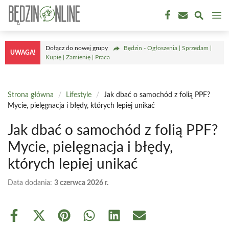
Przejdź
M
do
treści
Dołącz do nowej grupy
Będzin - Ogłoszenia | Sprzedam |
UWAGA!
Kupię | Zamienię | Praca
Strona główna
/
Lifestyle
/
Jak dbać o samochód z folią PPF?
Mycie, pielęgnacja i błędy, których lepiej unikać
Jak dbać o samochód z folią PPF?
Mycie, pielęgnacja i błędy,
których lepiej unikać
Data dodania:
3 czerwca 2026 r.
Share
Share
Share
Share
Share
Share
on
on
on
on
on
on