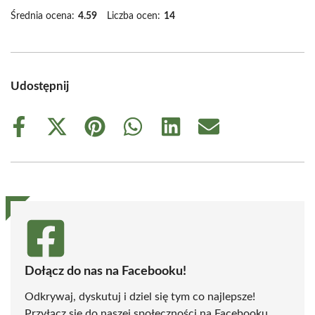
Średnia ocena:
4.59
Liczba ocen:
14
Udostępnij
Share
Share
Share
Share
Share
Share
on
on
on
on
on
on
Facebook
X
Pinterest
WhatsApp
LinkedIn
Email
(Twitter)
Dołącz do nas na Facebooku!
Odkrywaj, dyskutuj i dziel się tym co najlepsze!
Przyłącz się do naszej społeczności na Facebooku,