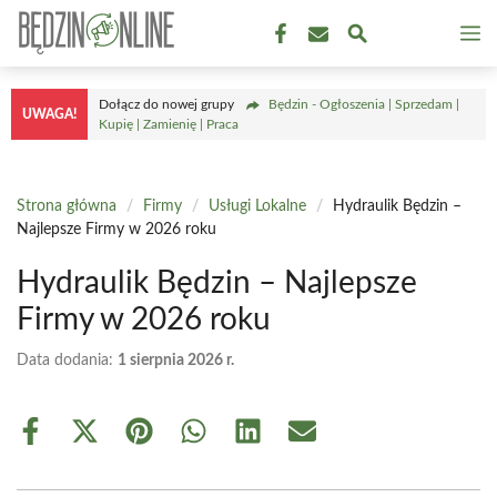
Przejdź
M
do
treści
Dołącz do nowej grupy
Będzin - Ogłoszenia | Sprzedam |
UWAGA!
Kupię | Zamienię | Praca
Strona główna
/
Firmy
/
Usługi Lokalne
/
Hydraulik Będzin –
Najlepsze Firmy w 2026 roku
Hydraulik Będzin – Najlepsze
Firmy w 2026 roku
Data dodania:
1 sierpnia 2026 r.
Share
Share
Share
Share
Share
Share
on
on
on
on
on
on
Facebook
X
Pinterest
WhatsApp
LinkedIn
Email
(Twitter)