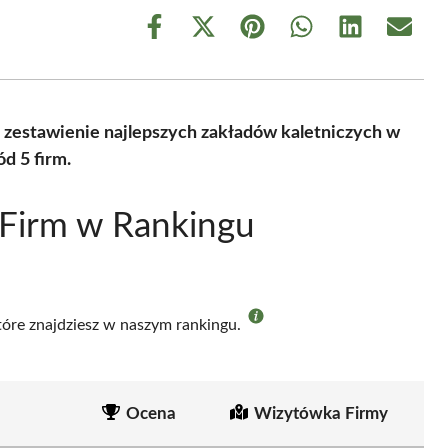
Share
Share
Share
Share
Share
Share
on
on
on
on
on
on
Facebook
X
Pinterest
WhatsApp
LinkedIn
Email
(Twitter)
 zestawienie najlepszych zakładów kaletniczych w
d 5 firm.
 Firm w Rankingu
które znajdziesz w naszym rankingu.
Ocena
Wizytówka Firmy