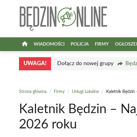
Przejdź
do
treści
WIADOMOŚCI
POLICJA
FIRMY
OGŁOSZE
UWAGA!
Dołącz do nowej grupy
Będz
Strona główna
/
Firmy
/
Usługi Lokalne
/
Kaletnik Będzin
Kaletnik Będzin – Na
2026 roku