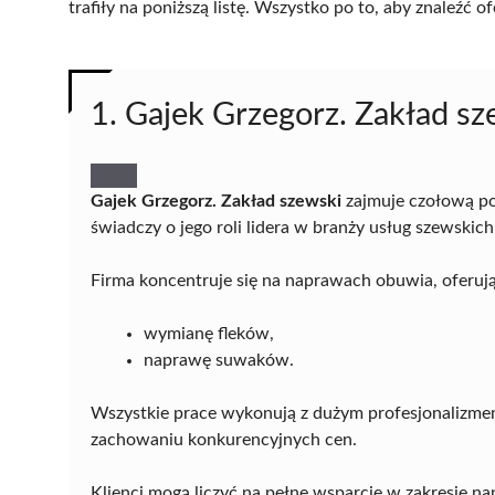
trafiły na poniższą listę. Wszystko po to, aby znaleźć
1. Gajek Grzegorz. Zakład sz
Gajek Grzegorz. Zakład szewski
zajmuje czołową po
świadczy o jego roli lidera w branży usług szewskic
Firma koncentruje się na naprawach obuwia, oferuj
wymianę fleków,
naprawę suwaków.
Wszystkie prace wykonują z dużym profesjonalizme
zachowaniu konkurencyjnych cen.
Klienci mogą liczyć na pełne wsparcie w zakresie n