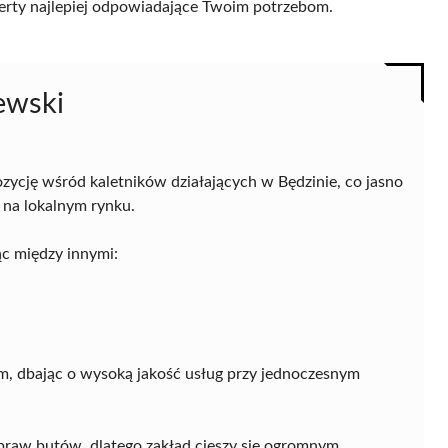
 oferty najlepiej odpowiadające Twoim potrzebom.
ewski
zycję wśród kaletników działających w Będzinie, co jasno
h na lokalnym rynku.
ąc między innymi:
m, dbając o wysoką jakość usług przy jednoczesnym
apraw butów, dlatego zakład cieszy się ogromnym