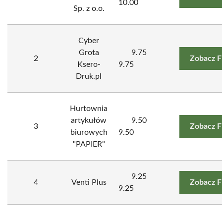
10.00
Sp. z o.o.
Cyber
Grota
9.75
2
Zobacz F
Ksero-
9.75
Druk.pl
Hurtownia
artykułów
9.50
3
Zobacz F
biurowych
9.50
"PAPIER"
9.25
4
Venti Plus
Zobacz F
9.25