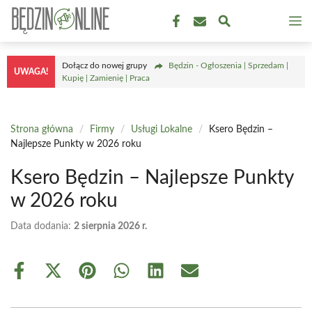
Przejdź
M
do
treści
Dołącz do nowej grupy
Będzin - Ogłoszenia | Sprzedam |
UWAGA!
Kupię | Zamienię | Praca
Strona główna
/
Firmy
/
Usługi Lokalne
/
Ksero Będzin –
Najlepsze Punkty w 2026 roku
Ksero Będzin – Najlepsze Punkty
w 2026 roku
Data dodania:
2 sierpnia 2026 r.
Share
Share
Share
Share
Share
Share
on
on
on
on
on
on
Facebook
X
Pinterest
WhatsApp
LinkedIn
Email
(Twitter)