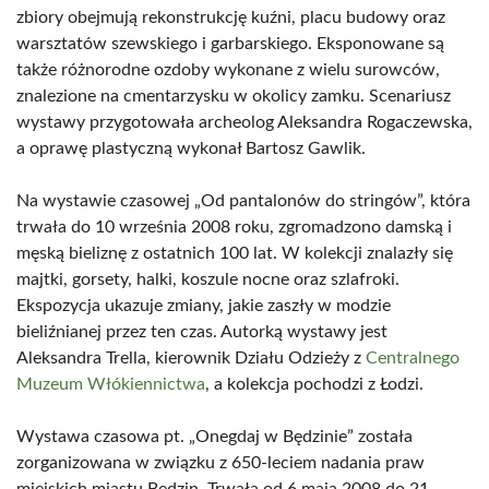
zbiory obejmują rekonstrukcję kuźni, placu budowy oraz
warsztatów szewskiego i garbarskiego. Eksponowane są
także różnorodne ozdoby wykonane z wielu surowców,
znalezione na cmentarzysku w okolicy zamku. Scenariusz
wystawy przygotowała archeolog Aleksandra Rogaczewska,
a oprawę plastyczną wykonał Bartosz Gawlik.
Na wystawie czasowej „Od pantalonów do stringów”, która
trwała do 10 września 2008 roku, zgromadzono damską i
męską bieliznę z ostatnich 100 lat. W kolekcji znalazły się
majtki, gorsety, halki, koszule nocne oraz szlafroki.
Ekspozycja ukazuje zmiany, jakie zaszły w modzie
bieliźnianej przez ten czas. Autorką wystawy jest
Aleksandra Trella, kierownik Działu Odzieży z
Centralnego
Muzeum Włókiennictwa
, a kolekcja pochodzi z Łodzi.
Wystawa czasowa pt. „Onegdaj w Będzinie” została
zorganizowana w związku z 650-leciem nadania praw