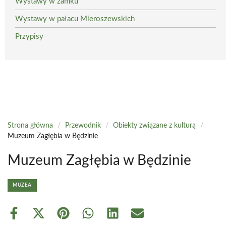
Wystawy w zamku
Wystawy w pałacu Mieroszewskich
Przypisy
Strona główna
/
Przewodnik
/
Obiekty związane z kulturą
/
Muzeum Zagłębia w Będzinie
Muzeum Zagłębia w Będzinie
MUZEA
Share
Share
Share
Share
Share
Share
on
on
on
on
on
on