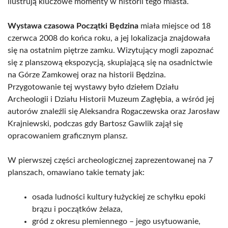
ilustrują kluczowe momenty w historii tego miasta.
Wystawa czasowa Początki Będzina
miała miejsce od 18
czerwca 2008 do końca roku, a jej lokalizacja znajdowała
się na ostatnim piętrze zamku. Wizytujący mogli zapoznać
się z planszową ekspozycją, skupiającą się na osadnictwie
na Górze Zamkowej oraz na historii Będzina.
Przygotowanie tej wystawy było dziełem Działu
Archeologii i Działu Historii Muzeum Zagłębia, a wśród jej
autorów znaleźli się Aleksandra Rogaczewska oraz Jarosław
Krajniewski, podczas gdy Bartosz Gawlik zajął się
opracowaniem graficznym plansz.
W pierwszej części archeologicznej zaprezentowanej na 7
planszach, omawiano takie tematy jak:
osada ludności kultury łużyckiej ze schyłku epoki
brązu i początków żelaza,
gród z okresu plemiennego – jego usytuowanie,