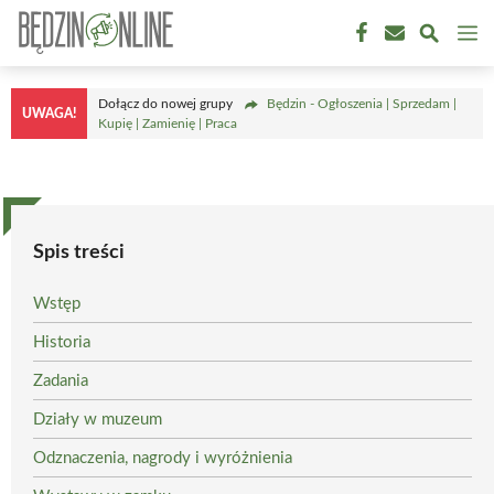
Przejdź
M
do
treści
Dołącz do nowej grupy
Będzin - Ogłoszenia | Sprzedam |
UWAGA!
Kupię | Zamienię | Praca
Spis treści
Wstęp
Historia
Zadania
Działy w muzeum
Odznaczenia, nagrody i wyróżnienia