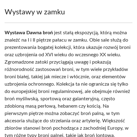
Wystawy w zamku
Wystawa Dawna broń
jest stałą ekspozycją, którą można
znaleźć na I i II piętrze pałacu w zamku. Obie sale służą do
prezentowania bogatej kolekcji, która ukazuje rozwój broni
oraz uzbrojenia od XVI wieku do wczesnego XX wieku.
Zgromadzone zatoki przyciągają uwagę i pokazują
różnorodność zastosowań broni, w tym wiele przykładów
broni białej, takiej jak miecze i włócznie, oraz elementów
uzbrojenia ochronnego. Kolekcja ta nie ogranicza się tylko
do europejskiej broni regulaminowej, ale obejmuje również
broń myśliwską, sportową oraz galanteryjną, często
zdobioną masą perłową, hebanem czy kością. Na
pierwszym piętrze można zobaczyć broń palną, w tym
akcesoria służące do strzelania oraz artylerię. Większość
zbiorów stanowi broń pochodząca z zachodniej Europy, w
tym różne typy broni palnej, takie jak broń lontowa,