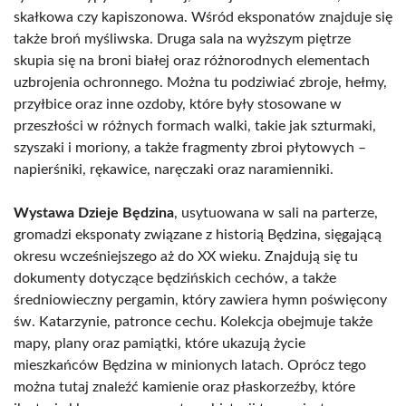
skałkowa czy kapiszonowa. Wśród eksponatów znajduje się
także broń myśliwska. Druga sala na wyższym piętrze
skupia się na broni białej oraz różnorodnych elementach
uzbrojenia ochronnego. Można tu podziwiać zbroje, hełmy,
przyłbice oraz inne ozdoby, które były stosowane w
przeszłości w różnych formach walki, takie jak szturmaki,
szyszaki i moriony, a także fragmenty zbroi płytowych –
napierśniki, rękawice, naręczaki oraz naramienniki.
Wystawa Dzieje Będzina
, usytuowana w sali na parterze,
gromadzi eksponaty związane z historią Będzina, sięgającą
okresu wcześniejszego aż do XX wieku. Znajdują się tu
dokumenty dotyczące będzińskich cechów, a także
średniowieczny pergamin, który zawiera hymn poświęcony
św. Katarzynie, patronce cechu. Kolekcja obejmuje także
mapy, plany oraz pamiątki, które ukazują życie
mieszkańców Będzina w minionych latach. Oprócz tego
można tutaj znaleźć kamienie oraz płaskorzeźby, które