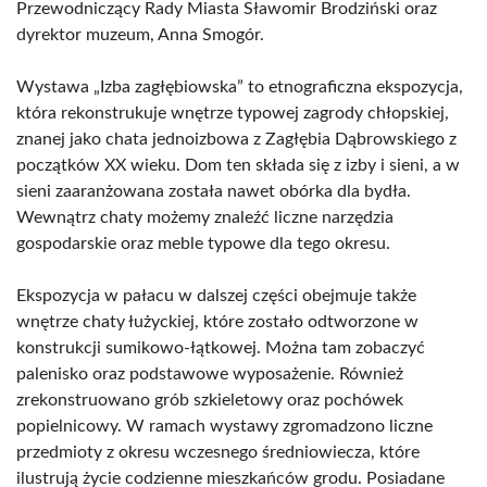
Przewodniczący Rady Miasta Sławomir Brodziński oraz
dyrektor muzeum, Anna Smogór.
Wystawa „Izba zagłębiowska” to etnograficzna ekspozycja,
która rekonstrukuje wnętrze typowej zagrody chłopskiej,
znanej jako chata jednoizbowa z Zagłębia Dąbrowskiego z
początków XX wieku. Dom ten składa się z izby i sieni, a w
sieni zaaranżowana została nawet obórka dla bydła.
Wewnątrz chaty możemy znaleźć liczne narzędzia
gospodarskie oraz meble typowe dla tego okresu.
Ekspozycja w pałacu w dalszej części obejmuje także
wnętrze chaty łużyckiej, które zostało odtworzone w
konstrukcji sumikowo-łątkowej. Można tam zobaczyć
palenisko oraz podstawowe wyposażenie. Również
zrekonstruowano grób szkieletowy oraz pochówek
popielnicowy. W ramach wystawy zgromadzono liczne
przedmioty z okresu wczesnego średniowiecza, które
ilustrują życie codzienne mieszkańców grodu. Posiadane