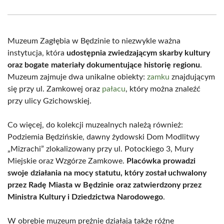
Facebook
X
Pinterest
WhatsApp
LinkedIn
Email
(Twitter)
Muzeum Zagłębia w Będzinie to niezwykle ważna
instytucja, która
udostępnia zwiedzającym skarby kultury
oraz bogate materiały dokumentujące historię regionu
.
Muzeum zajmuje dwa unikalne obiekty:
zamku
znajdującym
się przy ul. Zamkowej oraz
pałacu
, który można znaleźć
przy ulicy Gzichowskiej.
Co więcej, do kolekcji muzealnych należą również:
Podziemia Będzińskie, dawny żydowski Dom Modlitwy
„Mizrachi” zlokalizowany przy ul. Potockiego 3, Mury
Miejskie oraz Wzgórze Zamkowe.
Placówka prowadzi
swoje działania na mocy statutu, który został uchwalony
przez Radę Miasta w Będzinie oraz zatwierdzony przez
Ministra Kultury i Dziedzictwa Narodowego
.
W obrębie muzeum prężnie działają także różne