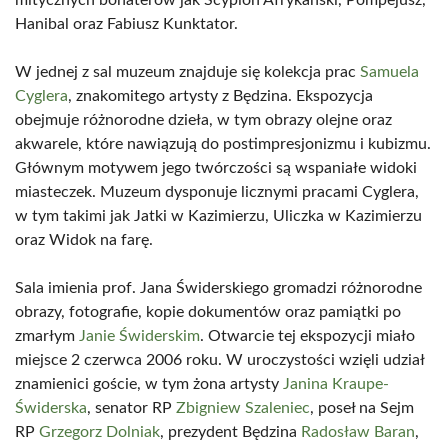
mitycznych bohaterów jak Scypion Afrykański, Pompejusz,
Hanibal oraz Fabiusz Kunktator.
W jednej z sal muzeum znajduje się kolekcja prac
Samuela
Cyglera
, znakomitego artysty z Będzina. Ekspozycja
obejmuje różnorodne dzieła, w tym obrazy olejne oraz
akwarele, które nawiązują do postimpresjonizmu i kubizmu.
Głównym motywem jego twórczości są wspaniałe widoki
miasteczek. Muzeum dysponuje licznymi pracami Cyglera,
w tym takimi jak Jatki w Kazimierzu, Uliczka w Kazimierzu
oraz Widok na farę.
Sala imienia prof. Jana Świderskiego gromadzi różnorodne
obrazy, fotografie, kopie dokumentów oraz pamiątki po
zmarłym
Janie Świderskim
. Otwarcie tej ekspozycji miało
miejsce 2 czerwca 2006 roku. W uroczystości wzięli udział
znamienici goście, w tym żona artysty
Janina Kraupe-
Świderska
, senator RP
Zbigniew Szaleniec
, poseł na Sejm
RP
Grzegorz Dolniak
, prezydent Będzina
Radosław Baran
,