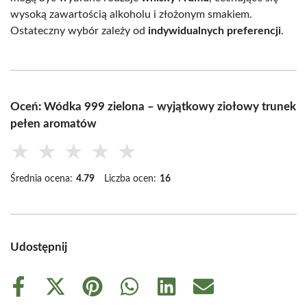
wysoką zawartością alkoholu i złożonym smakiem.
Ostateczny wybór zależy od
indywidualnych preferencji
.
Oceń: Wódka 999 zielona – wyjątkowy ziołowy trunek
pełen aromatów
★
★
★
★
★
Średnia ocena:
4.79
Liczba ocen:
16
Udostępnij
Share
Share
Share
Share
Share
Share
on
on
on
on
on
on