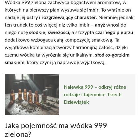
Wódka 999 zielona zachwyca bogactwem aromatów, w
których na pierwszy plan wysuwa się
imbir
. To właśnie on
nadaje jej
ostry i rozgrzewający charakter
. Niemniej jednak,
ten trunek to coś więcej niż tylko imbir –
anyż
wnosi do
niego nutę
słodkiej świeżości
, a szczypta
czarnego pieprzu
dodatkowo wzbogaca całą kompozycję smakową. Ta
wyjątkowa kombinacja tworzy harmonijną całość, dzięki
czemu wódka ta wyróżnia się unikalnym,
słodko-gorzkim
smakiem
, który czyni ją naprawdę wyjątkową.
Nalewka 999 – odkryj różne
rodzaje i tajemnice Trzech
Dziewiątek
Jaką pojemność ma wódka 999
zielona?