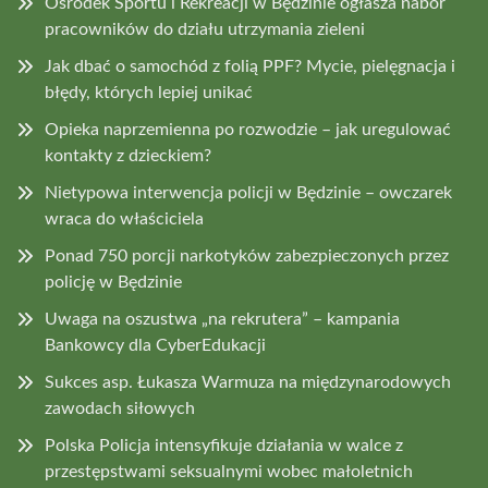
Ośrodek Sportu i Rekreacji w Będzinie ogłasza nabór
pracowników do działu utrzymania zieleni
Jak dbać o samochód z folią PPF? Mycie, pielęgnacja i
błędy, których lepiej unikać
Opieka naprzemienna po rozwodzie – jak uregulować
kontakty z dzieckiem?
Nietypowa interwencja policji w Będzinie – owczarek
wraca do właściciela
Ponad 750 porcji narkotyków zabezpieczonych przez
policję w Będzinie
Uwaga na oszustwa „na rekrutera” – kampania
Bankowcy dla CyberEdukacji
Sukces asp. Łukasza Warmuza na międzynarodowych
zawodach siłowych
Polska Policja intensyfikuje działania w walce z
przestępstwami seksualnymi wobec małoletnich