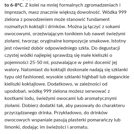
to 6-8°C
. Z kolei na mniej formalnych zgromadzeniach i
imprezach, masz znacznie większą dowolność. Wódka 999
zielona z powodzeniem może stanowić fundament
rozmaitych koktajli i drinków. Można ją łączyć z sokami
owocowymi, orzeźwiającym tonikiem lub nawet świeżymi
ziołami, tworząc oryginalne kompozycje smakowe. Istotny
jest również dobór odpowiedniego szkła. Do degustacji
czystej wódki najlepiej sprawdzą się małe kieliszki o
pojemności 25-50 ml, pozwalające w pełni docenić jej
walory. Natomiast do koktajli doskonale nadają się szklanki
typu old fashioned, wysokie szklanki highball lub eleganckie
kieliszki koktajlowe. Dodatkowo, w zależności od
upodobań, wódkę 999 zielona możesz serwować z
kostkami lodu, świeżymi owocami lub aromatycznymi
ziołami. Dobierz dodatki tak, aby pasowały do charakteru
przyrządzanego drinka. Przykładowo, do drinków
owocowych wspaniale pasują plasterki pomarańczy lub
limonki, dodając im świeżości i aromatu.