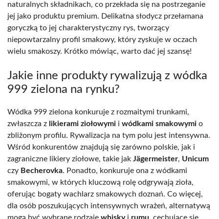
naturalnych składnikach, co przekłada się na postrzeganie
jej jako produktu premium. Delikatna słodycz przełamana
goryczką to jej charakterystyczny rys, tworzący
niepowtarzalny profil smakowy, który zyskuje w oczach
wielu smakoszy. Krótko mówiąc, warto dać jej szansę!
Jakie inne produkty rywalizują z wódka
999 zielona na rynku?
Wódka 999 zielona konkuruje z rozmaitymi trunkami,
zwłaszcza z
likierami ziołowymi
i
wódkami smakowymi
o
zbliżonym profilu. Rywalizacja na tym polu jest intensywna.
Wśród konkurentów znajdują się zarówno polskie, jak i
zagraniczne likiery ziołowe, takie jak
Jägermeister
,
Unicum
czy
Becherovka
. Ponadto, konkuruje ona z wódkami
smakowymi, w których kluczową rolę odgrywają zioła,
oferując bogaty wachlarz smakowych doznań. Co więcej,
dla osób poszukujących intensywnych wrażeń, alternatywą
mogą być wybrane rodzaje
whisky
i
rumu
, cechujące się