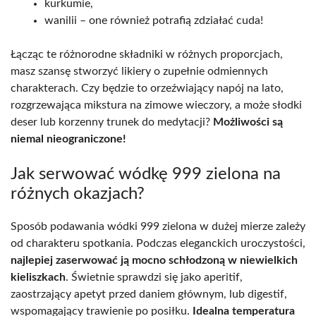
kurkumie,
wanilii – one również potrafią zdziałać cuda!
Łącząc te różnorodne składniki w różnych proporcjach,
masz szansę stworzyć likiery o zupełnie odmiennych
charakterach. Czy będzie to orzeźwiający napój na lato,
rozgrzewająca mikstura na zimowe wieczory, a może słodki
deser lub korzenny trunek do medytacji?
Możliwości są
niemal nieograniczone!
Jak serwować wódkę 999 zielona na
różnych okazjach?
Sposób podawania wódki 999 zielona w dużej mierze zależy
od charakteru spotkania. Podczas eleganckich uroczystości,
najlepiej zaserwować ją mocno schłodzoną w niewielkich
kieliszkach
. Świetnie sprawdzi się jako aperitif,
zaostrzający apetyt przed daniem głównym, lub digestif,
wspomagający trawienie po posiłku.
Idealna temperatura