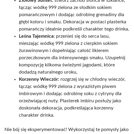
Ziołowy Sunset:
stwórz zachód słońca w szklance,
łącząc wódkę 999 zielona ze słodkim sokiem
pomarańczowym i dodając odrobinę grenadiny dla
głębi koloru i smaku. Dekoracja w postaci plasterka
pomarańczy idealnie podkreśli charakter tego drinka,
Leśna Tajemnica:
przenieś się do serca lasu,
mieszając wódkę 999 zielona z cierpkim sokiem
żurawinowym i dopełniając całość likierem
porzeczkowym dla intensywnego smaku. Uzupełnij
kompozycję kilkoma świeżymi jagodami, które
dodadzą naturalnego uroku,
Korzenny Wieczór:
rozgrzej się w chłodny wieczór,
łącząc wódkę 999 zielona z wyrazistym piwem
imbirowym i dodając odrobinę soku z cytryny dla
orzeźwiającej nuty. Plasterek imbiru posłuży jako
doskonała dekoracja, podkreślająca korzenny
charakter drinka.
Nie bój się eksperymentować! Wykorzystaj te pomysły jako