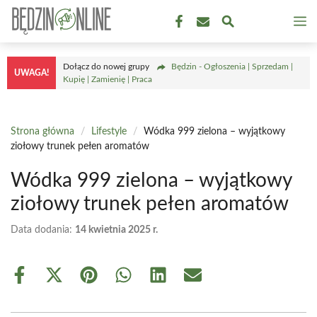
Przejdź
M
do
treści
Dołącz do nowej grupy
Będzin - Ogłoszenia | Sprzedam |
UWAGA!
Kupię | Zamienię | Praca
Strona główna
/
Lifestyle
/
Wódka 999 zielona – wyjątkowy
ziołowy trunek pełen aromatów
Wódka 999 zielona – wyjątkowy
ziołowy trunek pełen aromatów
Data dodania:
14 kwietnia 2025 r.
Share
Share
Share
Share
Share
Share
on
on
on
on
on
on
Facebook
X
Pinterest
WhatsApp
LinkedIn
Email
(Twitter)