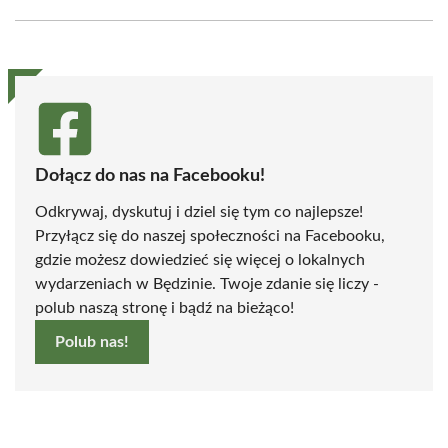
Facebook
X
Pinterest
WhatsApp
LinkedIn
Email
(Twitter)
Dołącz do nas na Facebooku!
Odkrywaj, dyskutuj i dziel się tym co najlepsze!
Przyłącz się do naszej społeczności na Facebooku,
gdzie możesz dowiedzieć się więcej o lokalnych
wydarzeniach w Będzinie. Twoje zdanie się liczy -
polub naszą stronę i bądź na bieżąco!
Polub nas!