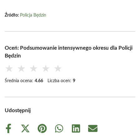
Źródło:
Policja Będzin
Oceń: Podsumowanie intensywnego okresu dla Policji
Będzin
★
★
★
★
★
Średnia ocena:
4.66
Liczba ocen:
9
Udostępnij
Share
Share
Share
Share
Share
Share
on
on
on
on
on
on