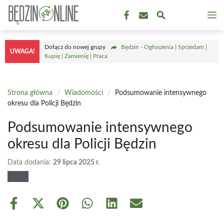
Przejdź
M
do
treści
Dołącz do nowej grupy
Będzin - Ogłoszenia | Sprzedam |
UWAGA!
Kupię | Zamienię | Praca
Strona główna
/
Wiadomości
/
Podsumowanie intensywnego
okresu dla Policji Będzin
Podsumowanie intensywnego
okresu dla Policji Będzin
Data dodania:
29 lipca 2025 r.
Share
Share
Share
Share
Share
Share
on
on
on
on
on
on
Facebook
X
Pinterest
WhatsApp
LinkedIn
Email