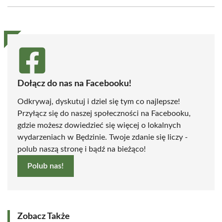
Facebook
X
Pinterest
WhatsApp
LinkedIn
Email
(Twitter)
Dołącz do nas na Facebooku!
Odkrywaj, dyskutuj i dziel się tym co najlepsze!
Przyłącz się do naszej społeczności na Facebooku,
gdzie możesz dowiedzieć się więcej o lokalnych
wydarzeniach w Będzinie. Twoje zdanie się liczy -
polub naszą stronę i bądź na bieżąco!
Polub nas!
Zobacz Także