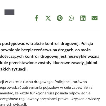
Share
Share
Share
Share
Share
Share
on
on
on
on
on
on
Facebook
X
Pinterest
WhatsApp
LinkedIn
Email
(Twitter)
 postępować w trakcie kontroli drogowej. Policja
zapewnienie bezpieczeństwa na drogach, co może
 dotyczących kontroli drogowej jest niezwykle ważna
kule przedstawione zostały kluczowe zasady, jakimi
akich sytuacji.
ji w zakresie ruchu drogowego. Policjanci, zarówno
zeprowadzać zatrzymania pojazdów w celu zapewnienia
amiętać, że każdy funkcjonariusz posiada odpowiednie
szczegółowo regulowany przepisami prawa. Uzyskanie wiedzy
emnych sytuacji.