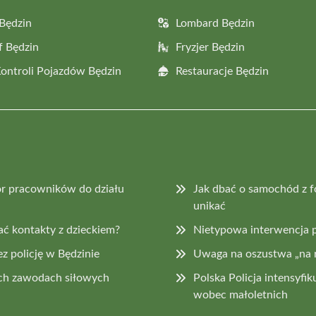
Będzin
Lombard Będzin
f Będzin
Fryzjer Będzin
Kontroli Pojazdów Będzin
Restauracje Będzin
ór pracowników do działu
Jak dbać o samochód z fo
unikać
ć kontakty z dzieckiem?
Nietypowa interwencja p
z policję w Będzinie
Uwaga na oszustwa „na 
ch zawodach siłowych
Polska Policja intensyfi
wobec małoletnich