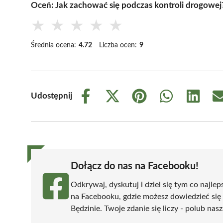
Oceń: Jak zachować się podczas kontroli drogowej
★
★
★
★
★
Średnia ocena:
4.72
Liczba ocen:
9
Udostępnij
Share
Share
Share
Share
Share
on
on
on
on
on
Facebook
X
Pinterest
WhatsApp
LinkedIn
(Twitter)
Dołącz do nas na Facebooku!
Odkrywaj, dyskutuj i dziel się tym co najlep
na Facebooku, gdzie możesz dowiedzieć się
Będzinie. Twoje zdanie się liczy - polub nasz