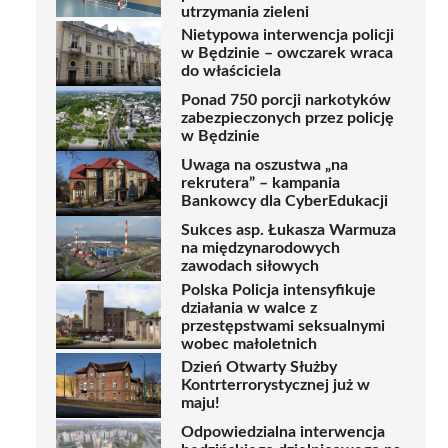
utrzymania zieleni
Nietypowa interwencja policji
w Będzinie – owczarek wraca
do właściciela
Ponad 750 porcji narkotyków
zabezpieczonych przez policję
w Będzinie
Uwaga na oszustwa „na
rekrutera” – kampania
Bankowcy dla CyberEdukacji
Sukces asp. Łukasza Warmuza
na międzynarodowych
zawodach siłowych
Polska Policja intensyfikuje
działania w walce z
przestępstwami seksualnymi
wobec małoletnich
Dzień Otwarty Służby
Kontrterrorystycznej już w
maju!
Odpowiedzialna interwencja