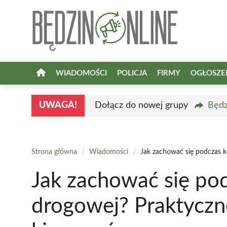
Przejdź
do
treści
WIADOMOŚCI
POLICJA
FIRMY
OGŁOSZE
UWAGA!
Dołącz do nowej grupy
Będz
Strona główna
/
Wiadomości
/
Jak zachować się podczas k
Jak zachować się pod
drogowej? Praktyczn