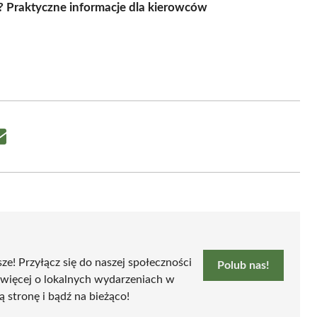
? Praktyczne informacje dla kierowców
Share
on
Email
sze! Przyłącz się do naszej społeczności
Polub nas!
 więcej o lokalnych wydarzeniach w
ą stronę i bądź na bieżąco!