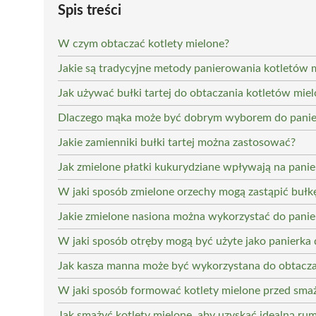
Spis treści
W czym obtaczać kotlety mielone?
Jakie są tradycyjne metody panierowania kotletów 
Jak używać bułki tartej do obtaczania kotletów mie
Dlaczego mąka może być dobrym wyborem do panie
Jakie zamienniki bułki tartej można zastosować?
Jak zmielone płatki kukurydziane wpływają na pani
W jaki sposób zmielone orzechy mogą zastąpić bułkę
Jakie zmielone nasiona można wykorzystać do pani
W jaki sposób otręby mogą być użyte jako panierka 
Jak kasza manna może być wykorzystana do obtacza
W jaki sposób formować kotlety mielone przed sma
Jak smażyć kotlety mielone, aby uzyskać idealną ru