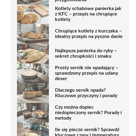
Kotlety schabowe panierka jak
z KFC – przepis na chrupiące
kotlety
Chrupiące kotlety z kurczaka –
idealny przepis na pyszne danie
Najlepsza panierka do ryby –
sekret chrupkości i smaku
Prosty sernik nie opadający –
sprawdzony przepis na udany
deser
Dlaczego sernik opada?
Kluczowe przyczyny i porady
Czy można dopiec
niedopieczony sernik? Porady i
metody
Ile się piecze sernik? Sprawdź
kluczowe czasy i temperatury