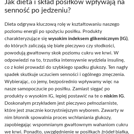
Jak dieta i skład posiłków wpływają na
senność po jedzeniu?
Dieta odgrywa kluczową rolę w kształtowaniu naszego
poziomu energii po spożyciu posiłku. Produkty
charakteryzujące się
wysokim indeksem glikemicznym (IG)
,
do których zaliczają się białe pieczywo czy słodkości,
powodują gwałtowny skok poziomu cukru we krwi. W
odpowiedzi na to, trzustka intensywnie wydziela insulinę,
co z kolei prowadzi do szybkiego spadku glukozy. Ten nagły
spadek skutkuje uczuciem senności i ogólnego zmęczenia.
Wybierając, co jemy, bezpośrednio wpływamy więc na
nasze samopoczucie po posiłku. Zamiast sięgać po
produkty o wysokim IG, lepiej postawić na te o
niskim IG
.
Doskonałym przykładem jest pieczywo pełnoziarniste,
które jest znacznie korzystniejszym wyborem. Zawarty w
nim błonnik spowalnia proces wchłaniania glukozy,
zapobiegając wspomnianym gwałtownym wahaniom cukru
we krwi. Ponadto, uwzględnienie w posiłkach źródeł białka,