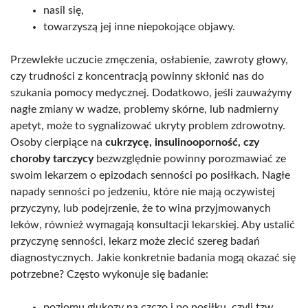
nasil się,
towarzyszą jej inne niepokojące objawy.
Przewlekłe uczucie zmęczenia, osłabienie, zawroty głowy,
czy trudności z koncentracją powinny skłonić nas do
szukania pomocy medycznej. Dodatkowo, jeśli zauważymy
nagłe zmiany w wadze, problemy skórne, lub nadmierny
apetyt, może to sygnalizować ukryty problem zdrowotny.
Osoby cierpiące na
cukrzycę, insulinooporność, czy
choroby tarczycy
bezwzględnie powinny porozmawiać ze
swoim lekarzem o epizodach senności po posiłkach. Nagłe
napady senności po jedzeniu, które nie mają oczywistej
przyczyny, lub podejrzenie, że to wina przyjmowanych
leków, również wymagają konsultacji lekarskiej. Aby ustalić
przyczynę senności, lekarz może zlecić szereg badań
diagnostycznych. Jakie konkretnie badania mogą okazać się
potrzebne? Często wykonuje się badanie:
poziomu glukozy na czczo i po posiłku, czyli tzw.