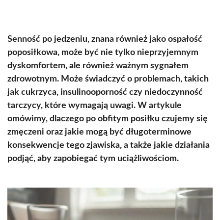
Facebook
X
Pinterest
WhatsApp
LinkedIn
Email
(Twitter)
Senność po jedzeniu, znana również jako ospałość
poposiłkowa, może być nie tylko nieprzyjemnym
dyskomfortem, ale również ważnym sygnałem
zdrowotnym. Może świadczyć o problemach, takich
jak cukrzyca, insulinooporność czy niedoczynność
tarczycy, które wymagają uwagi. W artykule
omówimy, dlaczego po obfitym posiłku czujemy się
zmęczeni oraz jakie mogą być długoterminowe
konsekwencje tego zjawiska, a także jakie działania
podjąć, aby zapobiegać tym uciążliwościom.