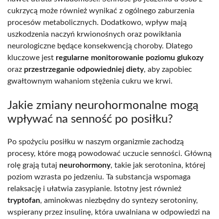
cukrzycą może również wynikać z ogólnego zaburzenia
procesów metabolicznych. Dodatkowo, wpływ mają
uszkodzenia naczyń krwionośnych oraz powikłania
neurologiczne będące konsekwencją choroby. Dlatego
kluczowe jest
regularne monitorowanie poziomu glukozy
oraz
przestrzeganie odpowiedniej diety
, aby zapobiec
gwałtownym wahaniom stężenia cukru we krwi.
Jakie zmiany neurohormonalne mogą
wpływać na senność po posiłku?
Po spożyciu posiłku w naszym organizmie zachodzą
procesy, które mogą powodować uczucie senności. Główną
rolę grają tutaj
neurohormony
, takie jak serotonina, której
poziom wzrasta po jedzeniu. Ta substancja wspomaga
relaksację i ułatwia zasypianie. Istotny jest również
tryptofan
, aminokwas niezbędny do syntezy serotoniny,
wspierany przez insulinę, która uwalniana w odpowiedzi na