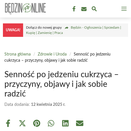
Przejdź
M
do
treści
Dołącz do nowej grupy
Będzin - Ogłoszenia | Sprzedam |
UWAGA!
Kupię | Zamienię | Praca
Strona główna
/
Zdrowie i Uroda
/
Senność po jedzeniu
cukrzyca – przyczyny, objawy i jak sobie radzić
Senność po jedzeniu cukrzyca –
przyczyny, objawy i jak sobie
radzić
Data dodania:
12 kwietnia 2025 r.
Share
Share
Share
Share
Share
Share
on
on
on
on
on
on