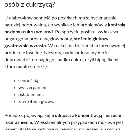
osób z cukrzycą?
U diabetyków senność po posiłkach może być znacznie
bardziej odczuwalna, co wynika z ich problemów z
kontrolą
poziomu cukru we krwi
. Po spożyciu posiłku, zwłaszcza
bogatego w proste węglowodany,
stężenie glukozy
gwałtownie wzrasta
. W reakcji na to, trzustka intensywniej
produkuje insulinę. Niestety, nadmiar insuliny może
doprowadzić do nagłego spadku cukru, czyli hipoglikemii,
która manifestuje się:
sennością,
wyczerpaniem,
osłabieniem,
zawrotami głowy.
Ponadto, pojawiają się
trudności z koncentracją
i
uczucie
rozdrażnienia
. W ekstremalnych przypadkach możliwa jest
nawet utrata świadomości. Senność po jedzeniu u osób z