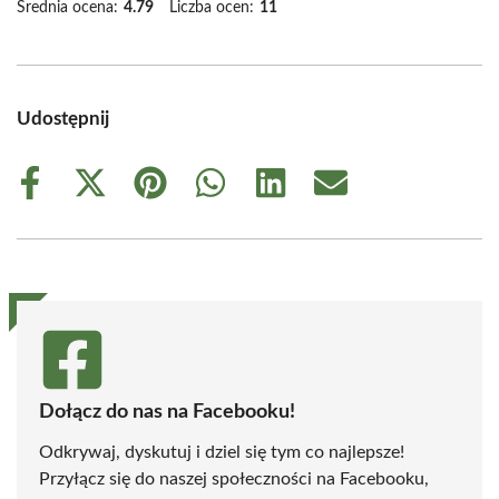
Średnia ocena:
4.79
Liczba ocen:
11
Udostępnij
Share
Share
Share
Share
Share
Share
on
on
on
on
on
on
Facebook
X
Pinterest
WhatsApp
LinkedIn
Email
(Twitter)
Dołącz do nas na Facebooku!
Odkrywaj, dyskutuj i dziel się tym co najlepsze!
Przyłącz się do naszej społeczności na Facebooku,