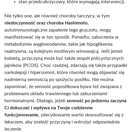
stan przedcukrzycowy, które wymagają interwencji.
Nie tylko one, ale również choroby tarczycy, w tym
niedoczynność oraz choroba Hashimoto
,
autoimmunologiczne zapalenie tego gruczołu, mogą
manifestować się w ten sposób. Ponadto, zaburzenia w
metabolizmie węglowodanów, takie jak hipoglikemia
reaktywna, są kolejnym możliwym winowajcą. Jeśli jesteś
kobietą, przyczyną może być także zespół policystycznych
jajników (PCOS). Choć rzadziej, zdarzają się także przypadki
narkolepsji i hipersomnii, które również mogą objawiać się
nadmierną sennością po spożyciu posiłku. Nie można
zapominać, że senność poposiłkowa bywa też związana z
problemami układu trawiennego lub zaburzeniami
hormonalnymi. Dlatego, jeżeli
senność po jedzeniu zaczyna
Ci dokuczać i wpływa na Twoje codzienne
funkcjonowanie
, zdecydowanie warto skonsultować się z
lekarzem, aby znaleźć przyczynę i wdrożyć odpowiednie
leczenie.