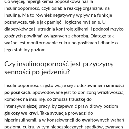
Co więcej, hiperglikemia poposiłkowa nasila
insulinooporność, czyli osłabia reakcję organizmu na
insulinę. Ma to również negatywny wpływ na funkcje
poznawcze, takie jak pamięć i logiczne myślenie. U
diabetyków zaś, utrudnia kontrolę glikemii i podnosi ryzyko
groźnych powikłań związanych z chorobą. Dlatego tak
ważne jest monitorowanie cukru po posiłkach i dbanie o
jego stabilny poziom.
Czy insulinooporność jest przyczyną
senności po jedzeniu?
Insulinooporność często wiąże się z odczuwaniem
senności
po posiłkach
. Spowodowane jest to obniżoną wrażliwością
komórek na insulinę, co zmusza trzustkę do
intensywniejszej pracy, by zapewnić prawidłowy poziom
glukozy we krwi
. Taka sytuacja prowadzi do
hiperinsulinemii, a w konsekwencji do gwałtownych wahań
poziomu cukru, w tym niebezpiecznych spadków, zwanych